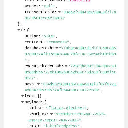
action:
"vote"
contract:
"comments"
databaseHash:
"7f0bac4dd07d17bf765bcab5
83a90274ff028a42e4ac7bfc1acc6a54cb1b9bb9
"
executedCodeHash:
"72989ba9a9304c9baca3
b5a8d955727eb19e2b3652ba6c7bd3a9f6a9df5c
89c2"
hash:
"a9d8f500488b252db14cbbe27dede4c6
03fe2edab9ce6f3054aee94c2010f2d0"
logs:
{
}
payload:
{
author:
"florian-glechner"
permlink:
"strombericht-mai-2026-
energy-report-may-2026"
voter:
"kawsar8035"
weight:
1200
}
refHiveBlockNumber:
106957320
sender:
"null"
transactionId:
"cca908f2cb8a327dfe3d1d4
17a5667a24db806b3"