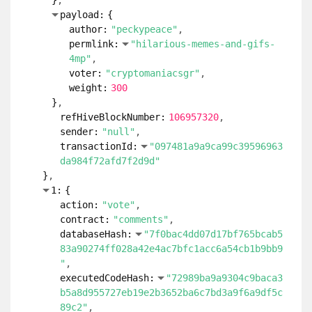
292:
{
}
...
293:
{
}
...
294:
{
}
...
295:
{
}
...
296:
{
}
...
297:
{
}
...
298:
{
}
...
299:
{
}
...
300:
{
}
...
301:
{
}
...
302:
{
}
...
303:
{
}
...
304:
{
}
...
305:
{
}
...
306:
{
}
...
307:
{
}
...
308:
{
}
...
309:
{
}
...
310:
{
}
...
311:
{
}
...
312:
{
}
...
313:
{
}