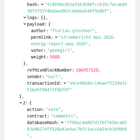
...
314:
{
}
...
315:
{
}
...
316:
{
}
...
317:
{
}
...
318:
{
}
...
319:
{
}
...
320:
{
}
...
321:
{
}
...
322:
{
}
...
323:
{
}
...
324:
{
}
...
325:
{
}
...
326:
{
}
...
327:
{
}
...
328:
{
}
...
329:
{
}
...
330:
{
}
331:
{
}
332:
{
}
]
}