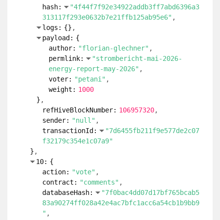
energy-report-may-2026"
voter:
"anisurdalim7"
weight:
1200
}
refHiveBlockNumber:
106957320
sender:
"null"
transactionId:
"29b7c9da96c6eb300cc1451
934fe64a433024fbd"
}
8:
{
action:
"vote"
contract:
"comments"
databaseHash:
"7f0bac4dd07d17bf765bcab5
83a90274ff028a42e4ac7bfc1acc6a54cb1b9bb9
"
executedCodeHash:
"72989ba9a9304c9baca3
b5a8d955727eb19e2b3652ba6c7bd3a9f6a9df5c
89c2"
hash:
"6c69e1d13795bd13d57ebf090b328333
2fbb29bf966a21f5e6124ccb4a846043"
logs:
{
}