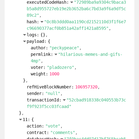
payload:
{
author:
"florian-glechner"
permlink:
"strombericht-mai-2026-
energy-report-may-2026"
voter:
"ratel"
weight:
10000
}
refHiveBlockNumber:
106957320
sender:
"null"
transactionId:
"eabf5d493dfbf6e78772cdc
16a6dc0ba4d4ad133"
}
9:
{
action:
"vote"
contract:
"comments"
databaseHash:
"7f0bac4dd07d17bf765bcab5
83a90274ff028a42e4ac7bfc1acc6a54cb1b9bb9
"
executedCodeHash:
"72989ba9a9304c9baca3
b5a8d955727eb19e2b3652ba6c7bd3a9f6a9df5c
89c2"