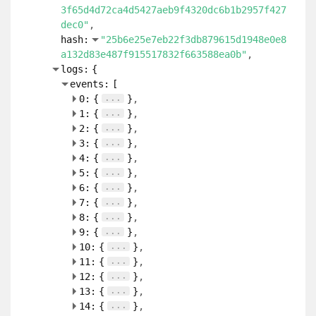
3f65d4d72ca4d5427aeb9f4320dc6b1b2957f427
dec0"
hash:
"25b6e25e7eb22f3db879615d1948e0e8
a132d83e487f915517832f663588ea0b"
logs:
{
events:
[
...
0:
{
}
...
1:
{
}
...
2:
{
}
...
3:
{
}
...
4:
{
}
...
5:
{
}
...
6:
{
}
...
7:
{
}
...
8:
{
}
...
9:
{
}
...
10:
{
}
...
11:
{
}
...
12:
{
}
...
13:
{
}
...
14:
{
}