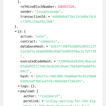
83a90274ff028a42e4ac7bfc1acc6a54cb1b9bb9
"
executedCodeHash:
"72989ba9a9304c9baca3
b5a8d955727eb19e2b3652ba6c7bd3a9f6a9df5c
89c2"
hash:
"b2023b99ccde30dd3482f7ed33ad5d1a
06f706a1f43667eabbc9cae1558aefcd"
logs:
{
}
payload:
{
author:
"rizqimaruf"
permlink:
"usdjpy-waiting-for-the-big-
move-at-160-deep-dive-analysis-6vv"
voter:
"elevator09"
weight:
350
}
refHiveBlockNumber:
106957320
sender:
"null"
transactionId:
"174159a6ade72dd0874ea6d
e9eea10c2f322d6dd"
}
12:
{