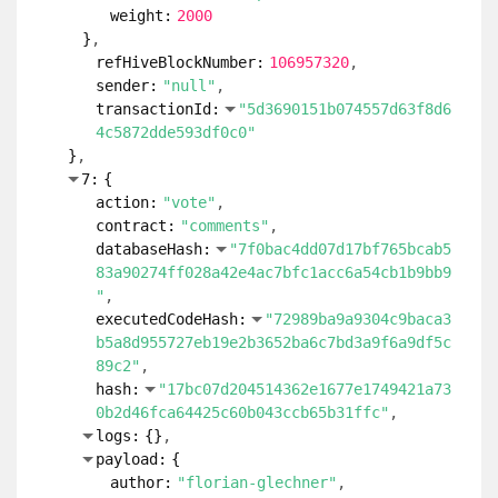
}
5:
{
action:
"vote"
contract:
"comments"
databaseHash:
"7f0bac4dd07d17bf765bcab5
83a90274ff028a42e4ac7bfc1acc6a54cb1b9bb9
"
executedCodeHash:
"72989ba9a9304c9baca3
b5a8d955727eb19e2b3652ba6c7bd3a9f6a9df5c
89c2"
hash:
"8f3e6948ee8640fc1cea42bc8c3cb9b1
2b559b0d1cf6a73c3231490cef4a63ef"
logs:
{
}
payload:
{
author:
"florian-glechner"
permlink:
"strombericht-mai-2026-
energy-report-may-2026"
voter:
"calvinbayer"
weight:
2000
}
refHiveBlockNumber:
106957320