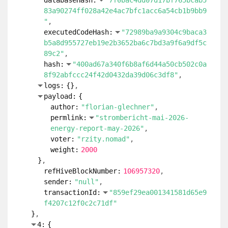
hash:
"41903be263a5163698fccb35c7acabd4
38f5753746daee862cebdea540f9a8bf"
logs:
{
}
payload:
{
author:
"florian-glechner"
permlink:
"strombericht-mai-2026-
energy-report-may-2026"
voter:
"geekgirl"
weight:
5000
}
refHiveBlockNumber:
106957320
sender:
"null"
transactionId:
"34ce40bdec146ae75229a31
f16e9f08473f8bf0f"
}
2:
{
action:
"vote"
contract:
"comments"
databaseHash:
"7f0bac4dd07d17bf765bcab5
83a90274ff028a42e4ac7bfc1acc6a54cb1b9bb9
"
executedCodeHash:
"72989ba9a9304c9baca3