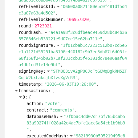
dda851ec8abb47a3f649574ba4627c679197"
refHiveBlockId:
"06600a0821180e5c0f481df5d4
c3a67a63a4d502"
refHiveBlockNumber:
106957320
round:
2723021
roundHash:
"a4a1a98f3c6dfbeac9459d28bc84b36
5576846eb533221e9d07ee15e62ba711e"
roundSignature:
"1f01cbab1c7223c512b07cd5e5
c1a1121d55251ba3196c440182c9b7ec3db67f6d05fc
68f156f245b92b71af231ccb35f45301dc78e96aaf64
a4db1cd3fe14e9bf"
signingKey:
"STM8Q3ivA2gPQCJcFtGQWqBgkRM5ZT
GqLW2bxLakcjbXfvsXgVrR3"
timestamp:
"2026-06-03T19:26:00"
transactions:
[
0:
{
action:
"vote"
contract:
"comments"
databaseHash:
"7f0bac4dd07d17bf765bcab5
83a90274ff028a42e4ac7bfc1acc6a54cb1b9bb9
"
executedCodeHash:
"982f9930b505219495c8