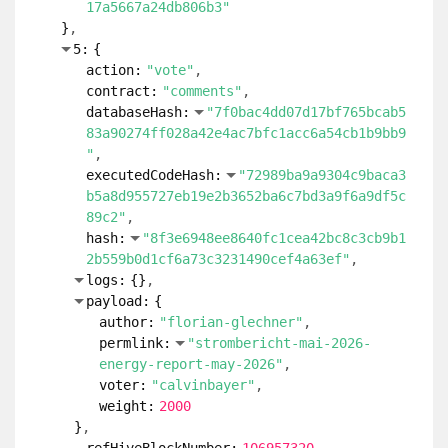
83a90274ff028a42e4ac7bfc1acc6a54cb1b9bb9
"
executedCodeHash:
"72989ba9a9304c9baca3
b5a8d955727eb19e2b3652ba6c7bd3a9f6a9df5c
89c2"
hash:
"400ad67a340f6b8af6d44a50cb502c0a
8f92abfccc24f42d0432da39d06c3df8"
logs:
{
}
payload:
{
author:
"florian-glechner"
permlink:
"strombericht-mai-2026-
energy-report-may-2026"
voter:
"rzity.nomad"
weight:
2000
}
refHiveBlockNumber:
106957320
sender:
"null"
transactionId:
"859ef29ea001341581d65e9
f4207c12f0c2c71df"
}
4:
{