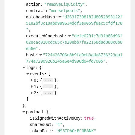
b5a8d955727eb19e2b3652ba6c7bd3a9f6a9df5c
89c2"
hash:
"0c8b3ddd0aa1190cd2152110d3f1f6e7
c96690377acf0b851a42aff1421a8595"
logs:
{
}
payload:
{
author:
"peckypeace"
permlink:
"hilarious-memes-and-gifs-
4mp"
voter:
"pladozero"
weight:
1000
}
refHiveBlockNumber:
106957320
sender:
"null"
transactionId:
"52cbad918338c040553b73c
f9f923f5cc03fcaad"
}
11:
{
action:
"vote"
contract:
"comments"
databaseHash:
"7f0bac4dd07d17bf765bcab5