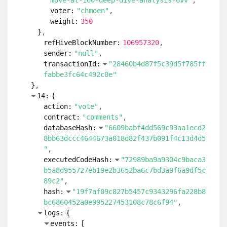
action:
"removeLiquidity"
contract:
"marketpools"
databaseHash:
"d263f7398f82d8052893122f
51e2bf3c10abd989634ddf3e9059f8ac5cfdf178
"
executedCodeHash:
"defe6291c7d3fb86d96f
02ecac018cdc65c7e20ebb7fa22158d8d888c8b8
e56e"
hash:
"724426706e8b9fa9eb3ada8736323da1
774a7290926b245a6e4d990d04fd7005"
logs:
{
events:
[
...
0:
{
}
...
1:
{
}
...
2:
{
}
]
}
payload:
{
isSignedWithActiveKey:
true
sharesOut:
"1"
tokenPair:
"HSBIDAO:ECOBANK"
}