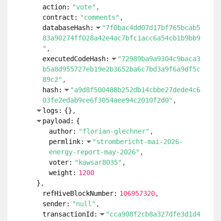
b5a8d955727eb19e2b3652ba6c7bd3a9f6a9df5c
89c2"
hash:
"cb17c5988c4fb4e09ca9743ae905065c
11f8cf1e7fec0ff821d030fde85c60a8"
logs:
{
}
payload:
{
author:
"florian-glechner"
permlink:
"strombericht-mai-2026-
energy-report-may-2026"
voter:
"alexwilliam"
weight:
2000
}
refHiveBlockNumber:
106957320
sender:
"null"
transactionId:
"2ae006d25d8cc8d44d43261
30ad884abee2814a0"
}
3:
{
action:
"vote"
contract:
"comments"
databaseHash:
"7f0bac4dd07d17bf765bcab5