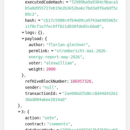
payload:
{
author:
"peckypeace"
permlink:
"hilarious-memes-and-gifs-
4mp"
voter:
"cryptomaniacsgr"
weight:
300
}
refHiveBlockNumber:
106957320
sender:
"null"
transactionId:
"097481a9a9ca99c39596963
da984f72afd7f2d9d"
}
1:
{
action:
"vote"
contract:
"comments"
databaseHash:
"7f0bac4dd07d17bf765bcab5
83a90274ff028a42e4ac7bfc1acc6a54cb1b9bb9
"
executedCodeHash:
"72989ba9a9304c9baca3
b5a8d955727eb19e2b3652ba6c7bd3a9f6a9df5c
89c2"