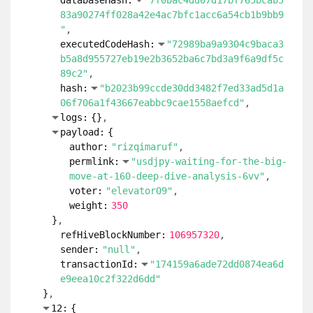
hash:
"4f44f7f92e34922addb3ff7abd6396a3
313117f293e0632b7e21ffb125ab95e6"
logs:
{
}
payload:
{
author:
"florian-glechner"
permlink:
"strombericht-mai-2026-
energy-report-may-2026"
voter:
"petani"
weight:
1000
}
refHiveBlockNumber:
106957320
sender:
"null"
transactionId:
"7d6455fb211f9e577de2c07
f32179c354e1c07a9"
}
10:
{
action:
"vote"
contract:
"comments"
databaseHash:
"7f0bac4dd07d17bf765bcab5
83a90274ff028a42e4ac7bfc1acc6a54cb1b9bb9
"
executedCodeHash:
"72989ba9a9304c9baca3