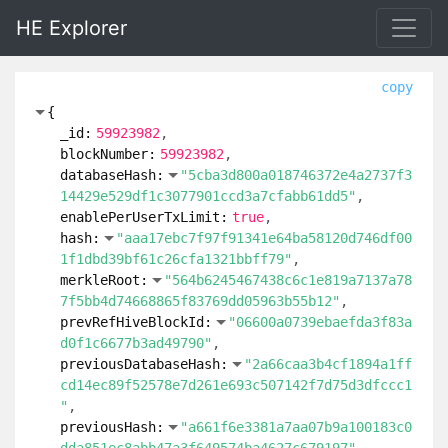
HE Explorer
copy
{
_id:
59923982
blockNumber:
59923982
databaseHash:
"5cba3d800a018746372e4a2737f3
14429e529df1c3077901ccd3a7cfabb61dd5"
enablePerUserTxLimit:
true
hash:
"aaa17ebc7f97f91341e64ba58120d746df00
1f1dbd39bf61c26cfa1321bbff79"
merkleRoot:
"564b6245467438c6c1e819a7137a78
7f5bb4d74668865f83769dd05963b55b12"
prevRefHiveBlockId:
"06600a0739ebaefda3f83a
d0f1c6677b3ad49790"
previousDatabaseHash:
"2a66caa3b4cf1894a1ff
cd14ec89f52578e7d261e693c507142f7d75d3dfccc1
"
previousHash:
"a661f6e3381a7aa07b9a100183c0