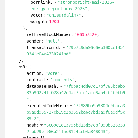
sender:
"null"
transactionId:
"93e52f9004ac69a06ef7f78
b0cd501ced5e2b09a"
}
6:
{
action:
"vote"
contract:
"comments"
databaseHash:
"7f0bac4dd07d17bf765bcab5
83a90274ff028a42e4ac7bfc1acc6a54cb1b9bb9
"
executedCodeHash:
"72989ba9a9304c9baca3
b5a8d955727eb19e2b3652ba6c7bd3a9f6a9df5c
89c2"
hash:
"634d9b29de01b66aa6d831f3f07fe721
4d6342de69d5374fbb44a8ceaa12e9db"
logs:
{
}
payload:
{
author:
"florian-glechner"
permlink:
"strombericht-mai-2026-
energy-report-may-2026"
voter:
"liberlandpress"